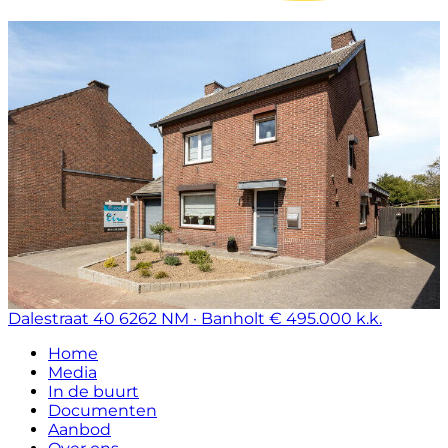
Dalestraat 40
6262 NM · Banholt
€ 495.000 k.k.
Home
Media
In de buurt
Documenten
Aanbod