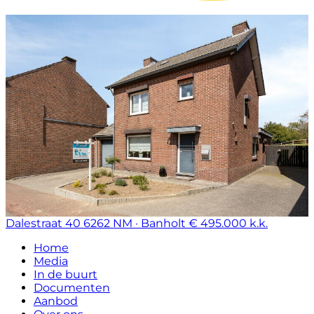
Dalestraat 40
6262 NM · Banholt
€ 495.000 k.k.
Home
Media
In de buurt
Documenten
Aanbod