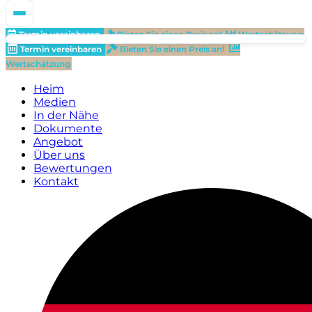
Termin vereinbaren
Bieten Sie einen Preis an!
Wertschätzung
Termin vereinbaren
Bieten Sie einen Preis an!
Wertschätzung
Heim
Medien
In der Nähe
Dokumente
Angebot
Über uns
Bewertungen
Kontakt