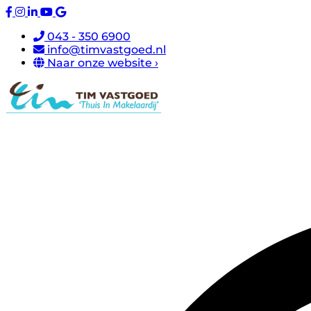
043 - 350 6900
info@timvastgoed.nl
Naar onze website ›