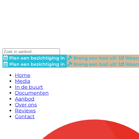
Plan een bezichtiging in
Breng een bod uit!
Waard
Plan een bezichtiging in
Breng een bod uit!
Waard
Home
Media
In de buurt
Documenten
Aanbod
Over ons
Reviews
Contact